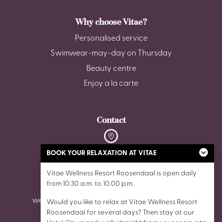
Why choose Vitae?
Personalised service
Swimwear-may-day on Thursday
Beauty centre
Enjoy a la carte
Contact
De Stok 6, 4703 SZ Roosendaal
BOOK YOUR RELAXATION AT VITAE
Vitae Wellness Resort Roosendaal is open daily
0165 - 87 02 62
from 10:30 a.m. to 10:00 p.m.
wellnessroosendaal@vitaewellnessresorts.nl
Would you like to relax at Vitae Wellness Resort
Roosendaal for several days? Then stay at our